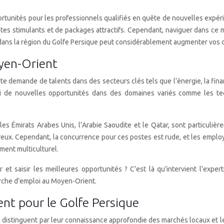
tunités pour les professionnels qualifiés en quête de nouvelles expér
stes stimulants et de packages attractifs. Cependant, naviguer dans ce 
é dans la région du Golfe Persique peut considérablement augmenter vos 
yen-Orient
te demande de talents dans des secteurs clés tels que l’énergie, la fina
nsi de nouvelles opportunités dans des domaines variés comme les tec
Émirats Arabes Unis, l’Arabie Saoudite et le Qatar, sont particulièreme
eux. Cependant, la concurrence pour ces postes est rude, et les emplo
ment multiculturel.
t saisir les meilleures opportunités ? C’est là qu’intervient l’expe
erche d’emploi au Moyen-Orient.
ent pour le Golfe Persique
distinguent par leur connaissance approfondie des marchés locaux et leu